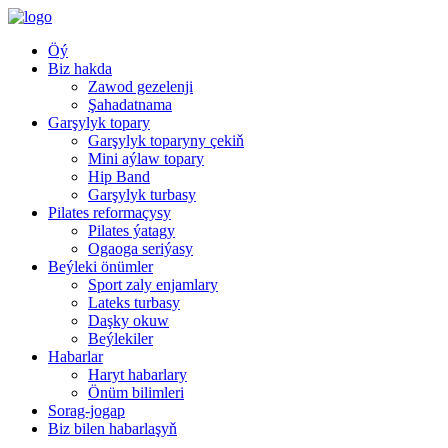
Öý
Biz hakda
Zawod gezelenji
Şahadatnama
Garşylyk topary
Garşylyk toparyny çekiň
Mini aýlaw topary
Hip Band
Garşylyk turbasy
Pilates reformaçysy
Pilates ýatagy
Ogaoga seriýasy
Beýleki önümler
Sport zaly enjamlary
Lateks turbasy
Daşky okuw
Beýlekiler
Habarlar
Haryt habarlary
Önüm bilimleri
Sorag-jogap
Biz bilen habarlaşyň