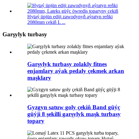
Hytaý üpjün ediji zawodynyň aýratyn reňki
2080mm çekiň L ...
Garşylyk turbasy
Garşylyk turbasy zolakly fitnes
enjamlary aýak pedaly çekmek arkan
maşklary
Gyzgyn satuw goly çekiň Band güýç
güýji 8 şekilli garşylyk maşk turbasy
topary