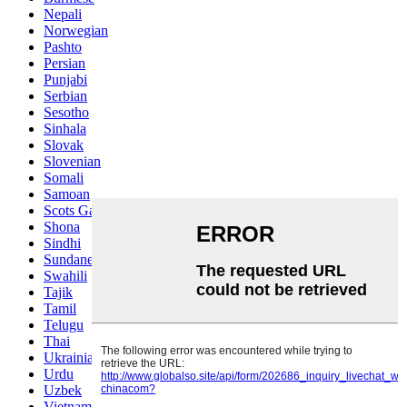
Nepali
Norwegian
Pashto
Persian
Punjabi
Serbian
Sesotho
Sinhala
Slovak
Slovenian
Somali
Samoan
Scots Gaelic
Shona
Sindhi
Sundanese
Swahili
Tajik
Tamil
Telugu
Thai
Ukrainian
Urdu
Uzbek
Vietnamese