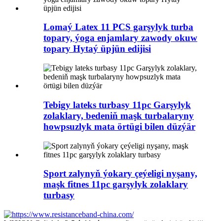
Lomaý Latex 11 PCS garşylyk turba
topary, ýoga enjamlary zawody okuw
topary Hytaý üpjün edijisi
Tebigy lateks turbasy 11pc Garşylyk
zolaklary, bedeniň maşk turbalaryny
howpsuzlyk mata örtügi bilen düzýär
Sport zalynyň ýokary çeýeligi nyşany,
maşk fitnes 11pc garşylyk zolaklary
turbasy