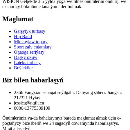
WISION Geljekde 3-5 ýylda ýoga we fitnes önümlerini öndüriji we
eksportçy hökmünde tanalýan lider bolmak.
Maglumat
Garşylyk turbasy
Hip Band
Mini aýlaw topary
Sport zaly enjamlary
Ogaoga seriýasy
Daşky okuw
Lateks turbasy
Beýlekiler
Biz bilen habarlaşyň
2366 Fangxian senagat seýilgähi, Danyang şäheri, Jiangsu,
212321 Hytaý.
jessica@nqfit.cn
0086-13775339109
Önümlerimiz ýa-da bahalarymyz barada maglumat almak üçin e-
poçtaňyzy bize iberiň we 24 sagadyň dowamynda habarlaşarys.
Mugt atlas alyň