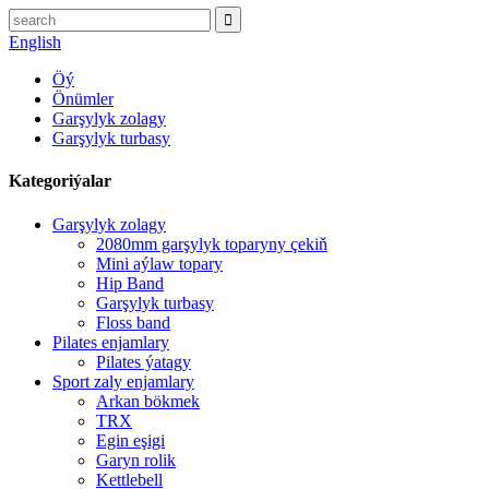
English
Öý
Önümler
Garşylyk zolagy
Garşylyk turbasy
Kategoriýalar
Garşylyk zolagy
2080mm garşylyk toparyny çekiň
Mini aýlaw topary
Hip Band
Garşylyk turbasy
Floss band
Pilates enjamlary
Pilates ýatagy
Sport zaly enjamlary
Arkan bökmek
TRX
Egin eşigi
Garyn rolik
Kettlebell