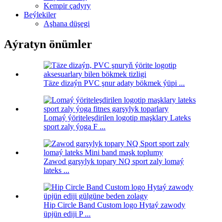
Kempir çadyry
Beýlekiler
Aşhana düşegi
Aýratyn önümler
Täze dizaýn PVC şnur adaty bökmek ýüpi ...
Lomaý ýöriteleşdirilen logotip maşklary Lateks
sport zaly ýoga F ...
Zawod garşylyk topary NQ sport zaly lomaý
lateks ...
Hip Circle Band Custom logo Hytaý zawody
üpjün ediji P ...