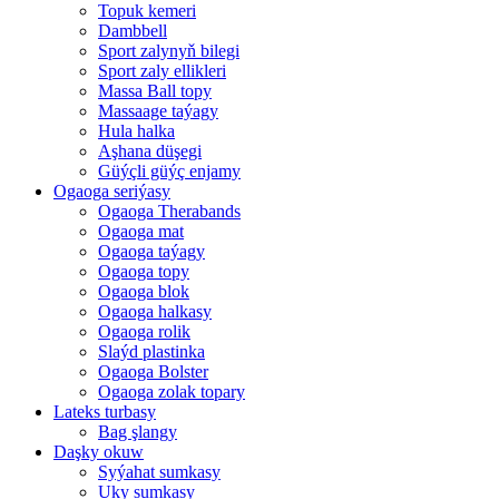
Topuk kemeri
Dambbell
Sport zalynyň bilegi
Sport zaly ellikleri
Massa Ball topy
Massaage taýagy
Hula halka
Aşhana düşegi
Güýçli güýç enjamy
Ogaoga seriýasy
Ogaoga Therabands
Ogaoga mat
Ogaoga taýagy
Ogaoga topy
Ogaoga blok
Ogaoga halkasy
Ogaoga rolik
Slaýd plastinka
Ogaoga Bolster
Ogaoga zolak topary
Lateks turbasy
Bag şlangy
Daşky okuw
Syýahat sumkasy
Uky sumkasy