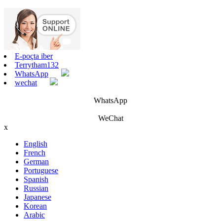
E-poçta iber
Terrytham132
WhatsApp
wechat
WhatsApp
WeChat
x
English
French
German
Portuguese
Spanish
Russian
Japanese
Korean
Arabic