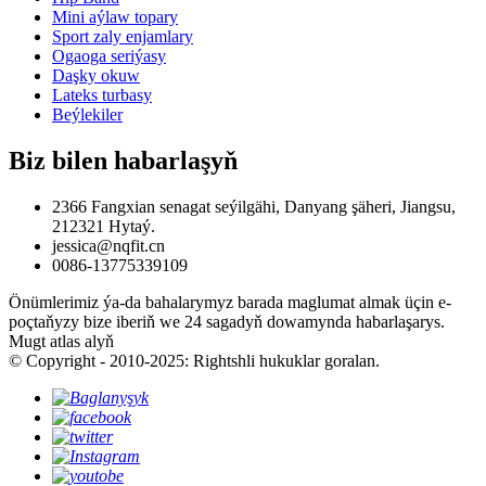
Mini aýlaw topary
Sport zaly enjamlary
Ogaoga seriýasy
Daşky okuw
Lateks turbasy
Beýlekiler
Biz bilen habarlaşyň
2366 Fangxian senagat seýilgähi, Danyang şäheri, Jiangsu,
212321 Hytaý.
jessica@nqfit.cn
0086-13775339109
Önümlerimiz ýa-da bahalarymyz barada maglumat almak üçin e-
poçtaňyzy bize iberiň we 24 sagadyň dowamynda habarlaşarys.
Mugt atlas alyň
© Copyright - 2010-2025: Rightshli hukuklar goralan.