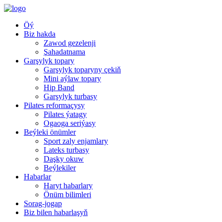
Öý
Biz hakda
Zawod gezelenji
Şahadatnama
Garşylyk topary
Garşylyk toparyny çekiň
Mini aýlaw topary
Hip Band
Garşylyk turbasy
Pilates reformaçysy
Pilates ýatagy
Ogaoga seriýasy
Beýleki önümler
Sport zaly enjamlary
Lateks turbasy
Daşky okuw
Beýlekiler
Habarlar
Haryt habarlary
Önüm bilimleri
Sorag-jogap
Biz bilen habarlaşyň