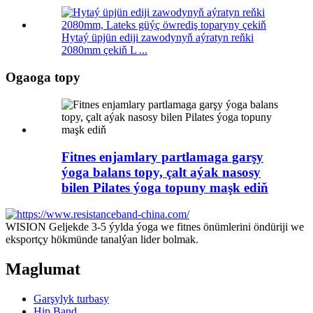
Hytaý üpjün ediji zawodynyň aýratyn reňki
2080mm çekiň L ...
Ogaoga topy
Fitnes enjamlary partlamaga garşy
ýoga balans topy, çalt aýak nasosy
bilen Pilates ýoga topuny maşk ediň
WISION Geljekde 3-5 ýylda ýoga we fitnes önümlerini öndüriji we
eksportçy hökmünde tanalýan lider bolmak.
Maglumat
Garşylyk turbasy
Hip Band