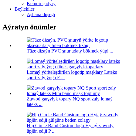
Kempir çadyry
Beýlekiler
Aşhana düşegi
Aýratyn önümler
Täze dizaýn PVC şnur adaty bökmek ýüpi ...
Lomaý ýöriteleşdirilen logotip maşklary Lateks
sport zaly ýoga F ...
Zawod garşylyk topary NQ sport zaly lomaý
lateks ...
Hip Circle Band Custom logo Hytaý zawody
üpjün ediji P ...