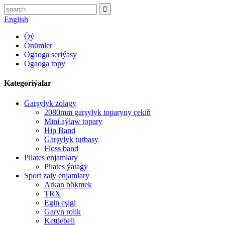
English
Öý
Önümler
Ogaoga seriýasy
Ogaoga topy
Kategoriýalar
Garşylyk zolagy
2080mm garşylyk toparyny çekiň
Mini aýlaw topary
Hip Band
Garşylyk turbasy
Floss band
Pilates enjamlary
Pilates ýatagy
Sport zaly enjamlary
Arkan bökmek
TRX
Egin eşigi
Garyn rolik
Kettlebell