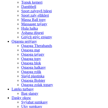
Topuk kemeri
Dambbell
Sport zalynyň bilegi
Sport zaly ellikleri
Massa Ball topy
Massaage taýagy
Hula halka
Aşhana düşegi
Güýçli güýç enjamy
Ogaoga seriýasy
Ogaoga Therabands
Ogaoga mat
Ogaoga taýagy
Ogaoga topy
Ogaoga blok
Ogaoga halkasy
Ogaoga rolik
Slaýd plastinka
Ogaoga Bolster
Ogaoga zolak topary
Lateks turbasy
Bag şlangy
Daşky okuw
Syýahat sumkasy
Uky sumkasy